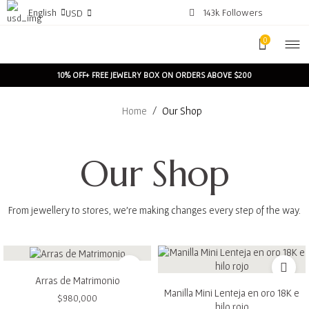
English
143k Followers
USD
0
10% OFF+ FREE JEWELRY BOX ON ORDERS ABOVE $200
Home
/
Our Shop
Our Shop
From jewellery to stores, we’re making changes every step of the way.
Arras de Matrimonio
Manilla Mini Lenteja en oro 18K e
$
980,000
hilo rojo