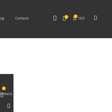
0
0
log
Contacto
(
$
0
)
0
Contacto