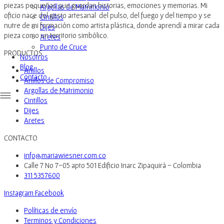
piezas pequeñas que guardan historias, emociones y memorias. Mi
Argollas de Matrimonio
oficio nace del gesto artesanal del pulso, del fuego y del tiempo y se
Cintillos
nutre de mi formación como artista plástica, donde aprendí a mirar cada
Dijes
pieza como un territorio simbólico.
Aretes
Punto de Cruce
PRODUCTOS
Nosotros
Blog
Anillos
Contacto
Anillos de Compromiso
Argollas de Matrimonio
Cintillos
Dijes
Aretes
CONTACTO
info@mariawiesner.com.co
Calle 7 No 7-05 apto 501 Edificio Inarc Zipaquirá - Colombia
311 5357600
Instagram
Facebook
Políticas de envío
Terminos y Condiciones