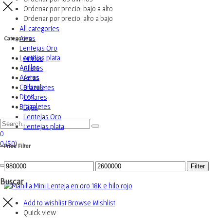
Ordenar por precio: bajo a alto
Ordenar por precio: alto a bajo
All categories
Arras
Categories
Lentejas Oro
Lentejas plata
Anillos
Anillos
Aretes
Aretes
Arras
Collares
Brazaletes
Dijes
Collares
Brazaletes
Dijes
Lentejas Oro
Lentejas plata
0
0
(
$
0
)
Price Filter
Filter
Buscar
Add to wishlist
Browse Wishlist
Quick view