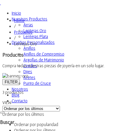
Inicio
Nuestros Productos
Home
Arras
/
Lentejas Oro
Productos
Lentejas Plata
/
Diseños Personalizados
Lentejas Oro
Anillos
Anillos de Compromiso
Productos
Argollas de Matrimonio
Cintillos
Compra todas nuestras piezas de joyería en un solo lugar.
Dijes
Aretes
FILTER
Punto de Cruce
Nosotros
3 productos
Blog
Contacto
VIEW
Ordenar por los últimos
Buscar
Ordenar por popularidad
Ordenar por los últimos